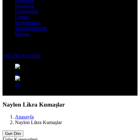
Anasayfa
Kurumsal
Ürünlerimiz
Üretim
Belgelerimiz
Sürdürülebilirlik
İletişim
OSB 1. Bölge Nevzat Koru Cad. No:13 Honaz/ DENİZLİ
info@modateks.moda
+90 258 269 19 80
+90 258 269 19 80
tr
en
Naylon Likra Kumaşlar
Anasayfa
Naylon Likra Kumaşlar
Geri Dön
Ürün Kategorileri