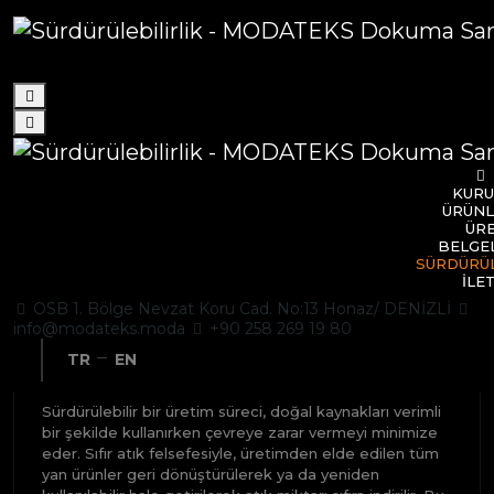
Sürdürülebilirlik
KUR
Anasayfa
Sürdürülebilirlik
ÜRÜNL
ÜR
BELGE
SÜRDÜRÜL
İLE
OSB 1. Bölge Nevzat Koru Cad. No:13 Honaz/ DENİZLİ
info@modateks.moda
+90 258 269 19 80
TR
EN
Çevre Dostu Üretim
Sürdürülebilir bir üretim süreci, doğal kaynakları verimli
bir şekilde kullanırken çevreye zarar vermeyi minimize
eder. Sıfır atık felsefesiyle, üretimden elde edilen tüm
yan ürünler geri dönüştürülerek ya da yeniden