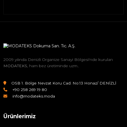
2009 yılında Denizli Organize Sanayi Bölgesi'nde kurulan
MODATEKS
, ham bez üretiminde uzm..
OSB 1. Bölge Nevzat Koru Cad. No:13 Honaz/ DENİZLİ
+90 258 269 19 80
info@modateks.moda
Ürünlerimiz