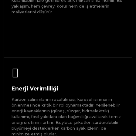
kullanılabilir hale getirilerek atık miktarı sıfıra indirilir. Bu
yaklaşım, hem çevreyi korur hem de işletmelerin
maliyetlerini düşürür.
Enerji Verimliliği
Karbon salınımlarının azaltılması, küresel ısınmanın
önlenmesinde kritik bir rol oynamaktadır. Yenilenebilir
enerji kaynaklarının (güneş, rüzgar, hidroelektrik)
kullanımı, fosil yakıtlara olan bağımlılığı azaltarak temiz
enerji üretimini artırır. Böylece şirketler, sürdürülebilir
büyümeyi desteklerken karbon ayak izlerini de
minimize etmiş olurlar.